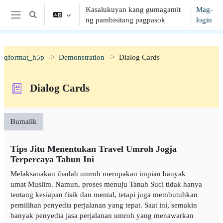
Lumaktaw patungo sa pangunahing nilalaman
Kasalukuyan kang gumagamit
Mag-
I-toggle ang "input" sa paghahanap
ng pambisitang pagpasok
login
Side panel
qformat_h5p
Demonstration
Dialog Cards
Dialog Cards
Bumalik
Tips Jitu Menentukan Travel Umroh Jogja
Terpercaya Tahun Ini
Melaksanakan ibadah umroh merupakan impian banyak
umat Muslim. Namun, proses menuju Tanah Suci tidak hanya
tentang kesiapan fisik dan mental, tetapi juga membutuhkan
pemilihan penyedia perjalanan yang tepat. Saat ini, semakin
banyak penyedia jasa perjalanan umroh yang menawarkan