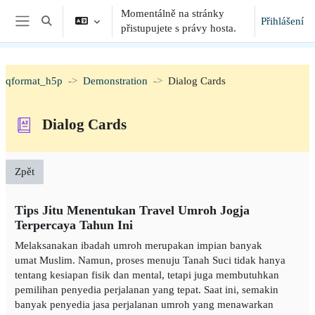
Přejít k hlavnímu obsahu
Momentálně na stránky
Přihlášení
Přepnout vyhledávání
přistupujete s právy hosta.
Boční panel
qformat_h5p
Demonstration
Dialog Cards
Dialog Cards
Zpět
Tips Jitu Menentukan Travel Umroh Jogja
Terpercaya Tahun Ini
Melaksanakan ibadah umroh merupakan impian banyak
umat Muslim. Namun, proses menuju Tanah Suci tidak hanya
tentang kesiapan fisik dan mental, tetapi juga membutuhkan
pemilihan penyedia perjalanan yang tepat. Saat ini, semakin
banyak penyedia jasa perjalanan umroh yang menawarkan