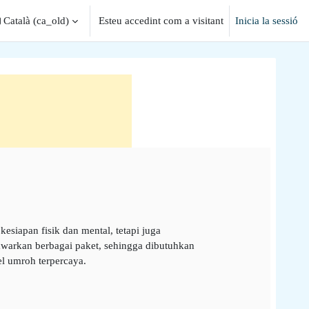
Català ‎(ca_old)‎
Esteu accedint com a visitant
Inicia la sessió
entrada de la cerca
iapan fisik dan mental, tetapi juga
awarkan berbagai paket, sehingga dibutuhkan
el umroh terpercaya.