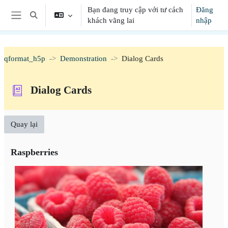
Chuyển tới nội dung chính
Bạn đang truy cập với tư cách
Đăng
Chuyển đổi chọn tìm kiếm
khách vãng lai
nhập
Bảng điều khiển cạnh
qformat_h5p
Demonstration
Dialog Cards
Dialog Cards
Quay lại
Raspberries