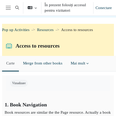
Sari la conţinutul principal
În prezent folosiți accesul
Conectare
Afișați căutarea
pentru vizitatori
Panou lateral
Pop up Activities
Resources
Access to resources
Access to resources
Carte
Merge from other books
Mai mult
Cerințe pentru finalizare
Vizualizare
1. Book Navigation
Book resources are similar the the Page resource. Actually a book