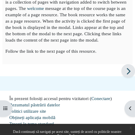
is a collection of pages with navigation added to switch between
pages. The
welcome
message at the top of the course page is an
example of a page resource. The book resource works the same
as a page resource. When the activity is clicked the first page of
the book is displayed in the modal. Links appear at the top and
the bottom of the modal to the next page. Clicking these links
loads the content of the next page into the modal.
Follow the link to the next page of this resource.
În prezent folosiți accesul pentru vizitatori (
Conectare
)
Rezumatul păstrării datelor
Deschide Indexul cursului
Des
Politici utilizare site
Obțineți aplicația mobilă
Treceți la tema standard
x
Dacă continuați să navigați pe acest site, sunteți de acord cu politicile noastre: