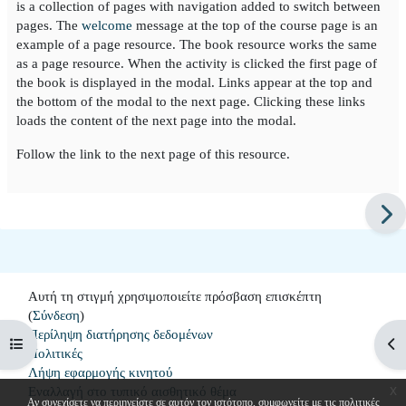
is a collection of pages with navigation added to switch between
pages. The
welcome
message at the top of the course page is an
example of a page resource. The book resource works the same
as a page resource. When the activity is clicked the first page of
the book is displayed in the modal. Links appear at the top and
the bottom of the modal to the next page. Clicking these links
loads the content of the next page into the modal.
Follow the link to the next page of this resource.
Αυτή τη στιγμή χρησιμοποιείτε πρόσβαση επισκέπτη
(
Σύνδεση
)
Περίληψη διατήρησης δεδομένων
Άνοιγμα ευρετηρίου μαθήματος
Άνο
Πολιτικές
Λήψη εφαρμογής κινητού
x
Εναλλαγή στο τυπικό αισθητικό θέμα
Αν συνεχίσετε να περιηγείστε σε αυτόν τον ιστότοπο, συμφωνείτε με τις πολιτικές